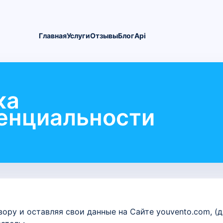
Главная
Услуги
Oтзывы
Блог
Api
ка
енциальности
ру и оставляя свои данные на Сайте youvento.com, (д