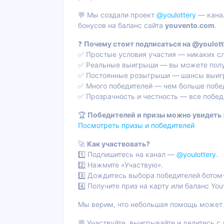
💬 Мы создали проект
@youlottery
— канал
бонусов на баланс сайта
youvento.com
.
❓
Почему стоит подписаться на @youlott
✅ Простые условия участия — никаких с
✅ Реальные выигрыши — вы можете получи
✅ Постоянные розыгрыши — шансы выигра
✅ Много победителей — чем больше побе
✅ Прозрачность и честность — все побед
🏆
Победителей и призы можно увидеть 
Посмотреть призы и победителей
🚀
Как участвовать?
1️⃣ Подпишитесь на канал —
@youlottery
.
2️⃣ Нажмите «Участвую».
3️⃣ Дождитесь выбора победителей бото
4️⃣ Получите приз на карту или баланс You
Мы верим, что небольшая помощь может 
💬 Участвуйте, выигрывайте и делитесь 