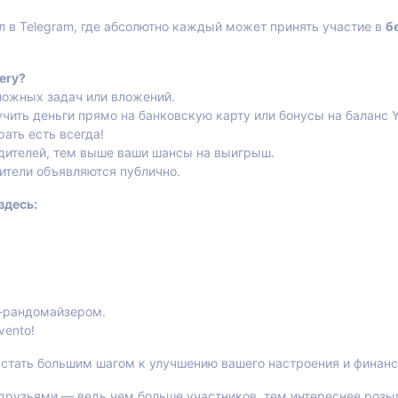
 в Telegram, где абсолютно каждый может принять участие в
б
ery?
ложных задач или вложений.
ть деньги прямо на банковскую карту или бонусы на баланс Y
ть есть всегда!
дителей, тем выше ваши шансы на выигрыш.
ители объявляются публично.
здесь:
м-рандомайзером.
vento!
стать большим шагом к улучшению вашего настроения и финанс
с друзьями — ведь чем больше участников, тем интереснее роз