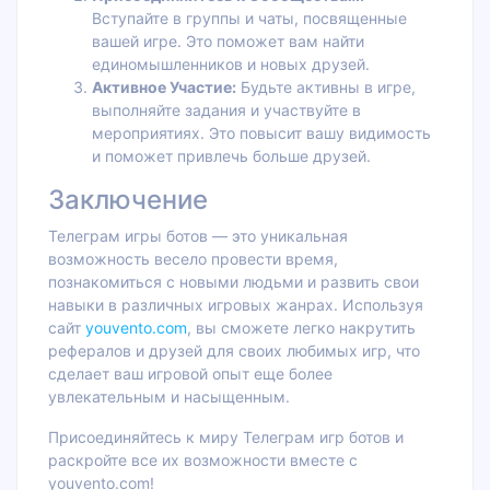
Вступайте в группы и чаты, посвященные
вашей игре. Это поможет вам найти
единомышленников и новых друзей.
Активное Участие:
Будьте активны в игре,
выполняйте задания и участвуйте в
мероприятиях. Это повысит вашу видимость
и поможет привлечь больше друзей.
Заключение
Телеграм игры ботов — это уникальная
возможность весело провести время,
познакомиться с новыми людьми и развить свои
навыки в различных игровых жанрах. Используя
сайт
youvento.com
, вы сможете легко накрутить
рефералов и друзей для своих любимых игр, что
сделает ваш игровой опыт еще более
увлекательным и насыщенным.
Присоединяйтесь к миру Телеграм игр ботов и
раскройте все их возможности вместе с
youvento.com!