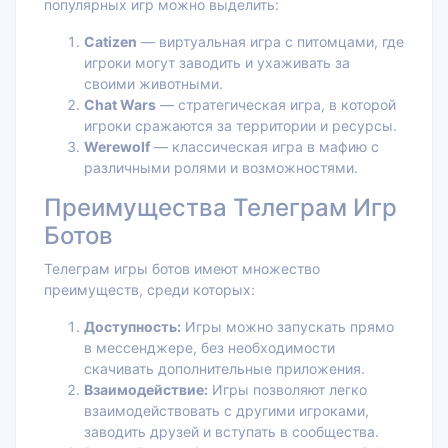
популярных игр можно выделить:
Catizen
— виртуальная игра с питомцами, где
игроки могут заводить и ухаживать за
своими животными.
Chat Wars
— стратегическая игра, в которой
игроки сражаются за территории и ресурсы.
Werewolf
— классическая игра в мафию с
различными ролями и возможностями.
Преимущества Телеграм Игр
Ботов
Телеграм игры ботов имеют множество
преимуществ, среди которых:
Доступность:
Игры можно запускать прямо
в мессенджере, без необходимости
скачивать дополнительные приложения.
Взаимодействие:
Игры позволяют легко
взаимодействовать с другими игроками,
заводить друзей и вступать в сообщества.